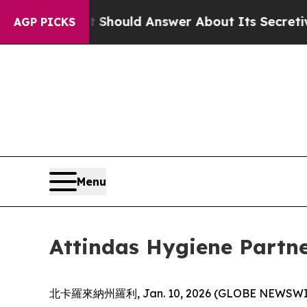
vernment Should Answer About Its Secretive Fro
AGP PICKS
Menu
Attindas Hygiene 
北卡羅來納州羅利, Jan. 10, 2026 (GLOBE NEWSWIRE) 