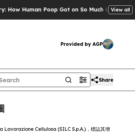
w Human Poop Got on So Much Lettuce
Abortion
View all
Provided by AGP
Share
圖
 Lavorazione Cellulosa (SILC S.p.A.)，標誌其增