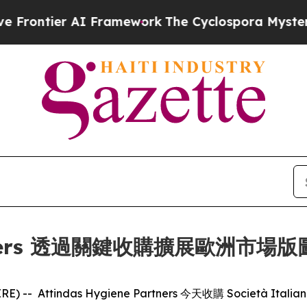
ntier AI Framework
The Cyclospora Mystery: Ho
Partners 透過關鍵收購擴展歐洲市場版
-- Attindas Hygiene Partners 今天收購 Società Italiana