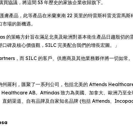
立股份購買協議，將這間 53 年歷史的家族企業收歸旗下。
生與護膚產品，此等產品在米蘭東南 22 英里的特雷斯科雷克雷馬斯科廠房
口市場的新機遇。
Attindas 的策略方針旨在滿足北美及歐洲對基本衛生產品日趨殷切的需求。今日 
口碑及核心價值觀，SILC 完美配合我們的增長宏圖。」
ne Partners，而 SILC 的客戶、供應商及其他業務夥伴將一切如常。
納州羅利，匯聚了一系列公司，包括北美的 Attends Healthcare Produ
 Attends Healthcare AB。Attindas 致力為美國、加
直銷渠道、自有品牌及自家知名品牌 (包括
Attends、Incopa
losa