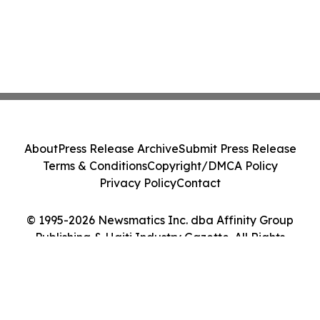
About
Press Release Archive
Submit Press Release
Terms & Conditions
Copyright/DMCA Policy
Privacy Policy
Contact
© 1995-2026 Newsmatics Inc. dba Affinity Group
Publishing & Haiti Industry Gazette. All Rights
Reserved.
Cookie Settings / Your Privacy Choices