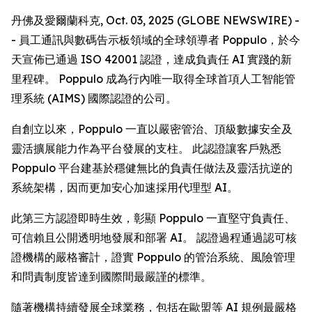
丹佛及愛爾蘭科克, Oct. 03, 2025 (GLOBE NEWSWIRE) -
- 員工通訊與數碼告示板領域的全球領導者 Poppulo，於今
天宣佈已通過 ISO 42001 認證，達成負責任 AI 實踐的新
里程碑。 Poppulo 成為行內唯一取得全球首項人工智能管
理系統 (AIMS) 國際認證的公司。
自創立以來，Poppulo 一直以嚴密管治、頂級數據安全及
靈活擴展能力作為平台發展的支柱。 此認證讓客戶熟悉
Poppulo 平台建基於穩健無比的負責任做法及靈活抗逆的
系統架構，因而更加安心加速採用代理型 AI。
此第三方認證即時生效，彰顯 Poppulo 一直堅守負責任、
可信賴且公開透明地發展和部署 AI。 認證過程通過認可核
證機構的嚴格審計，證實 Poppulo 的管治系統、風險管理
和問責制度皆達到國際間最嚴謹的標準。
隨著機構持續發展全球業務，包括在歐盟等 AI 規例最嚴格