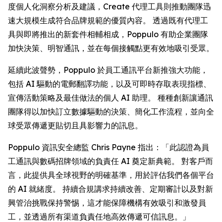
度個人化洞察分析及建議，
Create
代理工具則推動團隊迅
速大規模生成符合品牌規範的優質內容。 透過既有代理工
具與即將推出的新套件相輔相成，Poppulo 有助企業團隊
加快決策、明智通訊，並在每個接觸點更有效地吸引受眾。
延續此波聲勢，Poppulo 於員工通訊平台新推強大功能，
包括 AI 驅動的電郵翻譯功能，以及可即時存取表現指標、
宣傳活動策略及最佳做法的個人 AI 助理。 種種創新讓通訊
團隊得以加快訂立數據驅動的決策、簡化工作流程，並向全
球受眾傳遞更貼切且具影響力的訊息。
Poppulo 資訊安全總監 Chris Payne 指出：「此認證為員
工通訊與數碼招牌領域的負責任 AI 奠定新典範。 對客戶而
言，此提供具全球視野的明確基準，用於評估我們各個平台
的 AI 就緒度。 持續合規講求持續改善、定期審計以及對新
興管治挑戰保持警惕，這才能保障機構有效吸引和激發員
工，並透過所有渠道負責任地高效傳遞可信訊息。」