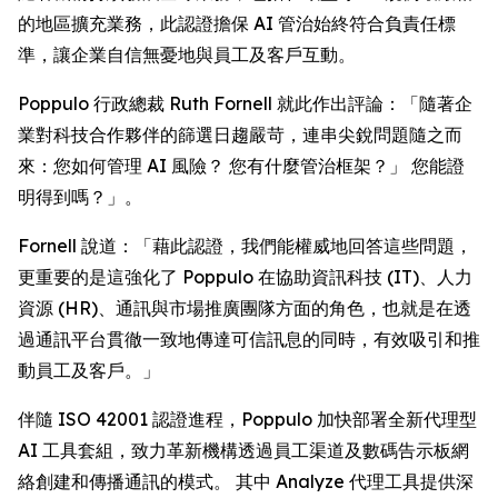
的地區擴充業務，此認證擔保 AI 管治始終符合負責任標
準，讓企業自信無憂地與員工及客戶互動。
Poppulo 行政總裁 Ruth Fornell 就此作出評論：「隨著企
業對科技合作夥伴的篩選日趨嚴苛，連串尖銳問題隨之而
來：您如何管理 AI 風險？ 您有什麼管治框架？」 您能證
明得到嗎？」。
Fornell 說道：「藉此認證，我們能權威地回答這些問題，
更重要的是這強化了 Poppulo 在協助資訊科技 (IT)、人力
資源 (HR)、通訊與市場推廣團隊方面的角色，也就是在透
過通訊平台貫徹一致地傳達可信訊息的同時，有效吸引和推
動員工及客戶。」
伴隨 ISO 42001 認證進程，Poppulo 加快部署全新代理型
AI 工具套組，致力革新機構透過員工渠道及數碼告示板網
絡創建和傳播通訊的模式。 其中
Analyze
代理工具提供深