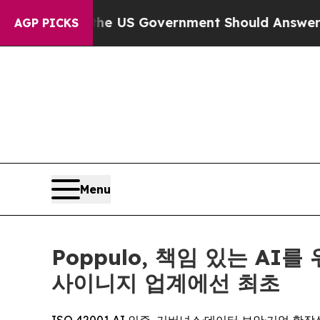
tions the US Government Should Answer About I
AGP PICKS
Menu
Poppulo, 책임 있는 A
사이니지 업계에선 최초