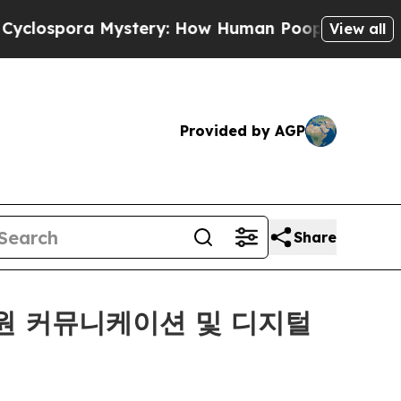
ora Mystery: How Human Poop Got on So Much 
View all
Provided by AGP
Share
…직원 커뮤니케이션 및 디지털