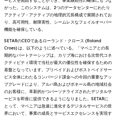
ービスを開始することができ、事業継続性の確保にもつな
がった。このシステムは、2つのデータセンターにわたり
アクティブ・アクティブの地理的冗長構成で展開されてお
り、高可用性、耐障害性、シームレスなフェイルオーバー
機能を確保している。
SETARのCEOであるローランド・クロース (Roland
Croes) は、以下のように述べている。「マベニアとの長
期的なパートナーシップは、カリブ海における次世代コネ
クティビティ環境で当社が最大の優位性を確保するための
基盤となっています。プリペイドおよびポストペイドサー
ビス全体にわたるコンバージド課金への今回の重要なアッ
プグレードにより、アルバ島およびボネール島の地域社会
のお客様に、革新的かつパーソナライズされたデジタルサ
ービスを即座に提供できるようになりました。SETARに
とって、マベニアは急速に進化するデジタルサービスの世
界において、事業の成長とサービスエクセレンスを実現す