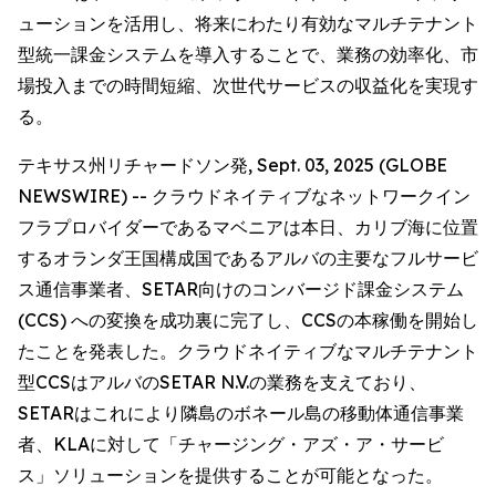
ューションを活用し、将来にわたり有効なマルチテナント
型統一課金システムを導入することで、業務の効率化、市
場投入までの時間短縮、次世代サービスの収益化を実現す
る。
テキサス州リチャードソン発, Sept. 03, 2025 (GLOBE
NEWSWIRE) -- クラウドネイティブなネットワークイン
フラプロバイダーであるマベニアは本日、カリブ海に位置
するオランダ王国構成国であるアルバの主要なフルサービ
ス通信事業者、SETAR向けのコンバージド課金システム
(CCS) への変換を成功裏に完了し、CCSの本稼働を開始し
たことを発表した。クラウドネイティブなマルチテナント
型CCSはアルバのSETAR N.V.の業務を支えており、
SETARはこれにより隣島のボネール島の移動体通信事業
者、KLAに対して「チャージング・アズ・ア・サービ
ス」ソリューションを提供することが可能となった。