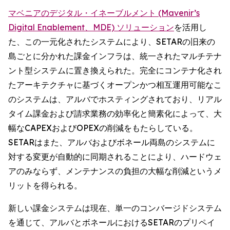
マベニアのデジタル・イネーブルメント (Mavenir’s
Digital Enablement、MDE) ソリューション
を活用し
た、この一元化されたシステムにより、SETARの旧来の
島ごとに分かれた課金インフラは、統一されたマルチテナ
ント型システムに置き換えられた。完全にコンテナ化され
たアーキテクチャに基づくオープンかつ相互運用可能なこ
のシステムは、アルバでホスティングされており、リアル
タイム課金および請求業務の効率化と簡素化によって、大
幅なCAPEXおよびOPEXの削減をもたらしている。
SETARはまた、アルバおよびボネール両島のシステムに
対する変更が自動的に同期されることにより、ハードウェ
アのみならず、メンテナンスの負担の大幅な削減というメ
リットを得られる。
新しい課金システムは現在、単一のコンバージドシステム
を通じて、アルバとボネールにおけるSETARのプリペイ