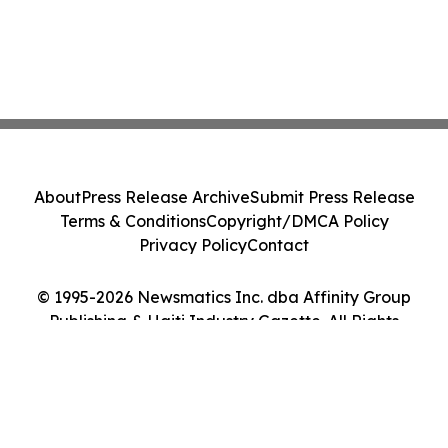
About
Press Release Archive
Submit Press Release
Terms & Conditions
Copyright/DMCA Policy
Privacy Policy
Contact
© 1995-2026 Newsmatics Inc. dba Affinity Group
Publishing & Haiti Industry Gazette. All Rights
Reserved.
Cookie Settings / Your Privacy Choices