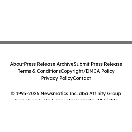
About
Press Release Archive
Submit Press Release
Terms & Conditions
Copyright/DMCA Policy
Privacy Policy
Contact
© 1995-2026 Newsmatics Inc. dba Affinity Group
Publishing & Haiti Industry Gazette. All Rights
Reserved.
Cookie Settings / Your Privacy Choices